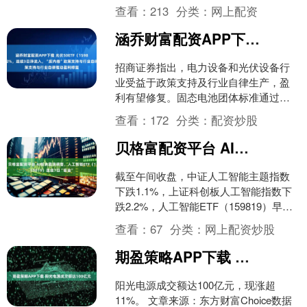
电气涨超10%，世嘉科技等跟涨。春兴精
查看：
213
分类：
网上配资
工此前封板。 ....
涵乔财富配资APP下载 光伏50ETF（159864）盘中涨超2%，连续3日净流入，“反内卷”政策支持与行业自律推动盈利修复
招商证券指出，电力设备和光伏设备行
业受益于政策支持及行业自律生产，盈
利有望修复。固态电池团体标准通过立
项，为全固态电池规模化应用奠定基
查看：
172
分类：
配资炒股
础；六部门联合召开光伏产业....
贝格富配资平台 AI板块震荡调整，人工智能ETF（159819）连续7日“吸金”
截至午间收盘，中证人工智能主题指数
下跌1.1%，上证科创板人工智能指数下
跌2.2%，人工智能ETF（159819）早盘
成交额超10亿元。据Wind数据统计，截
查看：
67
分类：
网上配资炒股
至....
期盈策略APP下载 阳光电源成交额达100亿元
阳光电源成交额达100亿元，现涨超
11%。 文章来源：东方财富Choice数据