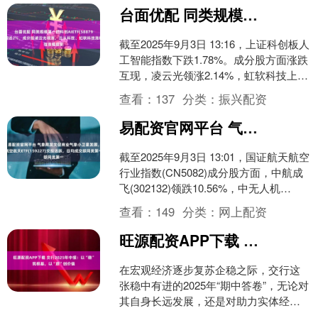
台面优配 同类规模第一的科创AIETF(588790)回调近2%，成分股凌云光领涨，云从科技、虹软科技涨幅居前
截至2025年9月3日 13:16，上证科创板人
工智能指数下跌1.78%。成分股方面涨跌
互现，凌云光领涨2.14%，虹软科技上涨
1.98%，云从科技上涨1.84....
查看：
137
分类：
振兴配资
易配资官网平台 气象局发文促商业气象小卫星发展，航空航天ETF(159227)交投活跃，日均成交额同类第一
截至2025年9月3日 13:01，国证航天航空
行业指数(CN5082)成分股方面，中航成
飞(302132)领跌10.56%，中无人机
(688297)下跌9.6....
查看：
149
分类：
网上配资
旺源配资APP下载 交行2025年中报：以“稳”筑根基，以“质”创价值
在宏观经济逐步复苏企稳之际，交行这
张稳中有进的2025年“期中答卷”，无论对
其自身长远发展，还是对助力实体经济
稳健前行，都具有重要意义。 2025年，