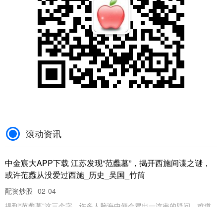
滚动资讯
中金宸大APP下载 江苏发现“范蠡墓”，揭开西施间谍之谜，
或许范蠡从没爱过西施_历史_吴国_竹筒
配资炒股
02-04
提到“范蠡墓”这三个字，许多人脑海中便会冒出一连串的疑问，难道
这个话题真有实质的意义？如今在全国各地，所谓的“范蠡墓”已