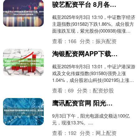
骏艺配资平台 8月各地密集推进数字经济发展，数字经济ETF(560800)整固蓄势
截至2025年9月3日 13:10，中证数字经济
主题指数(931582)下跌1.86%。成分股方
面涨跌互现，紫光股份(000938)领涨
5.36%，均胜电子(6....
查看：
166
分类：
振兴配资
淘银配资网APP下载 可灵AI月度流水稳定超1亿，游戏传媒ETF(517770)增长近1%，汇聚港股龙头资产
截至2025年9月3日 13:01，中证沪港深游
戏及文化传媒指数(931580)强势上涨
1.04%，成分股岩山科技(002195)上涨
10.04%，巨人网络(0....
查看：
69
分类：
配资炒股
鹰讯配资官网 阳光电源成交额达100亿元，现涨超13%
9月3日下午，阳光电源成交额达100亿
元，现涨13.3%。....
查看：
192
分类：
网上配资