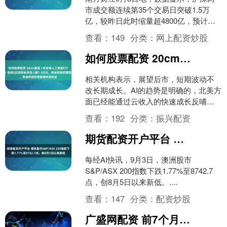
市成交额连续第35个交易日突破1.5万
亿，较昨日此时缩量超4800亿，预计全
天成交金额超2.3万亿。....
查看：
149
分类：
网上配资炒股
如何股票配资 20cm速递丨创业板人工智能ETF（159388）连续5日迎资金净流入超1.3亿元，资金积极把握回调布局机会
相关机构表示，展望后市，短期波动不
改长期成长。AI的趋势是明确的，北美方
面已经能通过云收入的快速成长反哺算
力基建，形成正向循环。国内方面，近
查看：
192
分类：
振兴配资
期云厂商也显示出这一....
期货配资开户平台 澳洲股市S&P/ASX 200指数下跌1.77%至8742.7点，创8月5日以来新低
每经AI快讯，9月3日，澳洲股市
S&P/ASX 200指数下跌1.77%至8742.7
点，创8月5日以来新低。....
查看：
147
分类：
配资炒股
广盛网配资 前7个月软件业同比增收超12%，软件ETF(159852)近2周新增规模同类居首！