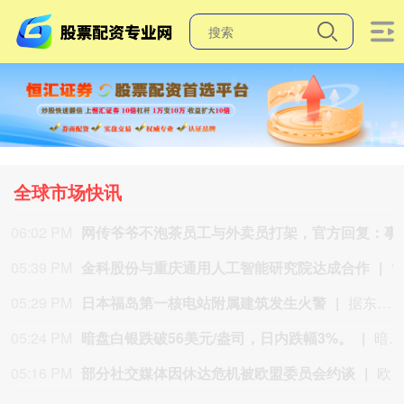
全球市场快讯
06:02 PM
网传爷爷不泡茶员工与外卖员打
05:39 PM
金科股份与重庆通用人工智能研究院达成合作
“金科股份”公众号消息，2026年8月，金科地产集团股份有限公司（简称“金科股份”）与重庆通用人工智能研究院在重庆正式签署全方位合作协议。
05:29 PM
日本福岛第一核电站附属建筑发生火警
据东京电力公司消息，当地时间8日15时35分左右，日本福岛第一核电站5号、6号机组服务建筑3、4层的火灾报警器发生启动。东京电力公司于当天16时01分向双叶消防本部报警。随后，消防部门赶赴现场确认，但未发现明火或冒烟。事件对核电站厂区设备没有造成影响，监测点以及厂区边界的尘埃监测仪等所测得的放射线量也未发现异常。（央视新闻）
05:24 PM
暗盘白银跌破56美元/盎司，日内跌幅3%。
暗盘白银跌破56美元/盎司，日内跌幅3%。
05:16 PM
部分社交媒体因休达危机被欧盟委员会约谈
欧盟委员会负责技术主权等事务的执行副主席汉娜·维尔库宁7日在社交媒体上表示，欧盟委员会当天就西班牙飞地休达局势约谈短视频平台TikTok和美国元公司（Meta），要求平台在危机期间加强内容监测并采取果断措施。 维尔库宁在社交媒体平台X上说，在危机情况下，社交媒体平台必须果断采取行动，维护数字空间完整性。她表示，平台应加强对相关内容的监测，并强化与事实核查机构的合作。 休达位于非洲西北部、直布罗陀海峡附近的地中海沿岸，与摩洛哥接壤。日前，大批非法移民从摩洛哥方向进入休达，引发近年来西班牙最严重的边境移民危机。 据德新社等媒体报道，一些进入休达的非法移民表示，他们此前从社交媒体获悉所谓“边境开放”“休达将提供住宿”以及“进入休达后可继续前往西班牙本土”等信息。 休达危机也引发了欧盟内部围