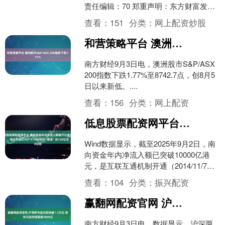
责任编辑：70 郑重声明：东方财富发布
此内容旨在传播更多信息，与本站立场
查看：
151
分类：
网上配资炒股
无关，不....
和营策略平台 澳洲股市S&P/ASX 200指数下跌1.77%
南方财经9月3日电，澳洲股市S&P/ASX
200指数下跌1.77%至8742.7点，创8月5
日以来新低。....
查看：
156
分类：
网上配资
低息股票配资网平台 南向资金年内净流入额破万亿港元，恒生科技ETF(513130)年内“吸金”近120亿元
Wind数据显示，截至2025年9月2日，南
向资金年内净流入额已突破10000亿港
元，是互联互通机制开通（2014/11/7）
以来首次年度净流入额达到万亿水
查看：
104
分类：
振兴配资
平，....
赢翻网配资官网 沪深两市成交额突破1.5万亿 较昨日此时缩量超4800亿
南方财经9月3日电，数据显示，沪深两