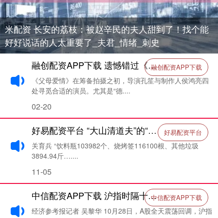
米配资 长安的荔枝：被赵辛民的夫人甜到了！找个能
好好说话的人太重要了_夫君_情绪_刺史
融创配资APP下载 遗憾错过《父母爱情》, 3位演技炸裂好演员, 却未能参演_梅婷_刘琳_角色
融创配资APP下载
《父母爱情》在筹备拍摄之初，导演孔笙与制作人侯鸿亮四
处寻觅合适的演员。尤其是“德....
02-20
好易配资平台 “大山清道夫”的“账本”何时清零？
好易配资平台
关育兵 “饮料瓶103982个、烧烤签116100根、其他垃圾
3894.94斤…....
11-05
中信配资APP下载 沪指时隔十年盘中站上4000点
中信配资APP下载
经济参考报记者 吴黎华 10月28日，A股全天震荡回调，沪指