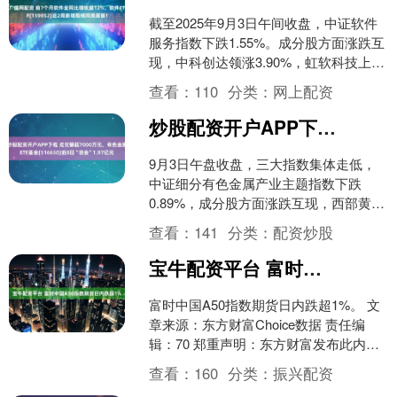
截至2025年9月3日午间收盘，中证软件
服务指数下跌1.55%。成分股方面涨跌互
现，中科创达领涨3.90%，虹软科技上涨
2.29%，电科数字上涨0.56%；财富....
查看：
110
分类：
网上配资
炒股配资开户APP下载 成交额超7000万元，有色金属ETF基金(516650)近8日“吸金”1.97亿元
9月3日午盘收盘，三大指数集体走低，
中证细分有色金属产业主题指数下跌
0.89%，成分股方面涨跌互现，西部黄金
打开涨停，涨9.34%，江西铜业、盛新锂
查看：
141
分类：
配资炒股
能等股涨幅靠....
宝牛配资平台 富时中国A50指数期货日内跌超1%
富时中国A50指数期货日内跌超1%。 文
章来源：东方财富Choice数据 责任编
辑：70 郑重声明：东方财富发布此内容
旨在传播更多信息，与本站立场无关，
查看：
160
分类：
振兴配资
不构成投....